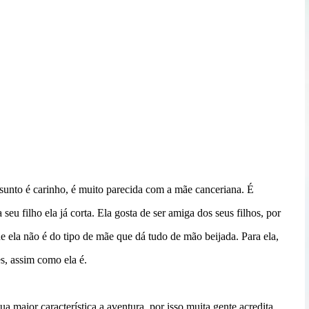
sunto é carinho, é muito parecida com a mãe canceriana. É
seu filho ela já corta. Ela gosta de ser amiga dos seus filhos, por
ue ela não é do tipo de mãe que dá tudo de mão beijada. Para ela,
es, assim como ela é.
a maior característica a aventura, por isso muita gente acredita