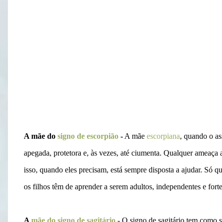
A mãe do
signo de escorpião
-
A mãe
escorpiana
, quando o as
apegada, protetora e, às vezes, até ciumenta. Qualquer ameaça a 
isso, quando eles precisam, está sempre disposta a ajudar. Só q
os filhos têm de aprender a serem adultos, independentes e fort
A
mãe do signo de sagitário
- O signo de sagitário tem como su