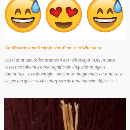
Significados dos Símbolos dos Emojis no Whatsapp
Nos dias atuais, todos usamos o APP Whatsapp. MAS , muitas
vezes não sabemos o real significado daquelas imagens
bonitinhas - os tais emojis - enviamos imaginando ser uma coisa
e a pessoa que a recebe interpreta de uma maneira diferente. Bora
acabar com essa confusão? Selecionei apenas os mais usados.
Categoria: Símbolos 💛 Coração amarelo Um coração de ouro.
Representa amor sincero e pureza no coração. É pouco usado em
um contexto romântico, e mais como sinônimo de felicidade,
amizade e alegria de viver. ❤ Coração vermelho O coração
vermelho é o símbolo clássico do amor. Expressão de paixão e
romance. Mas também em contexto não romântico, indicando