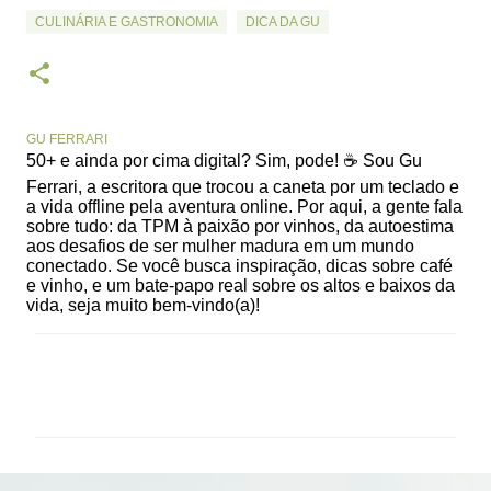
CULINÁRIA E GASTRONOMIA
DICA DA GU
GU FERRARI
50+ e ainda por cima digital? Sim, pode! ☕ Sou Gu
Ferrari, a escritora que trocou a caneta por um teclado e
a vida offline pela aventura online. Por aqui, a gente fala
sobre tudo: da TPM à paixão por vinhos, da autoestima
aos desafios de ser mulher madura em um mundo
conectado. Se você busca inspiração, dicas sobre café
e vinho, e um bate-papo real sobre os altos e baixos da
vida, seja muito bem-vindo(a)!
C
o
m
e
n