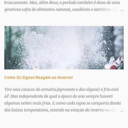
bruscamente. Mas, além disso, o período também é dono de uma
generosa safra de alimentos naturais, saudáveis e nutritivos. São
diversas frutas, legumes e verduras, que entram em suas melhores
fases justamente durante as condições mais frias do tempo . Por
isso, descubra quais são essas melhores opções e faça a sua
listinha de compras para ir à feira ou ao supermercado. No mês de
julho, as receitas tradicionais de inverno, como sopas, cremes e
caldos, ganham destaque nos cardápios do dia a dia. E, para isso,
os vegetais são acompanhamentos que dão muito sabor, leveza e
nutrientes aos pratos. Por isso, é tão importante escolhermos as
opções da safra. Segunda a nutricionista Caroline Codonho, optar
Como Os Signos Reagem ao Inverno!
por esses ingredientes é boa maneira de melhorar a qualidade de
vida: "Com a chegada do inverno, as frutas da estação também
Tire seus casacos do armário,(aproveite e doe alguns) o frio está
mudam e grande parte da...
aí! Mas independente de qual a época do ano sempre haverá
algumas noites mais frias. E como cada signo se comporta diante
das baixas temperaturas, estando na estação do inverno ou não? É
isso o que vamos descobrir hoje! Áries Animação é a palavra que
define os arianos. Por isso, para eles não têm tempo ruim. No