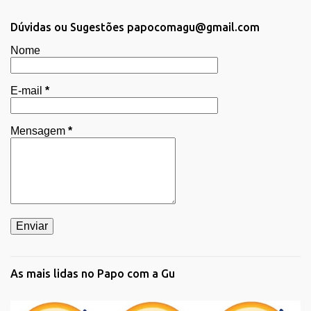
t
Dúvidas ou Sugestões papocomagu@gmail.com
á
Nome
r
i
E-mail
*
o
s
Mensagem
*
As mais lidas no Papo com a Gu