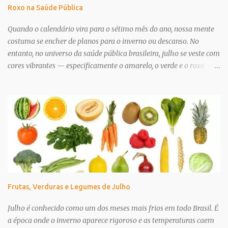
Roxo na Saúde Pública
Modo de ...
Quando o calendário vira para o sétimo mês do ano, nossa mente
costuma se encher de planos para o inverno ou descanso. No
entanto, no universo da saúde pública brasileira, julho se veste com
cores vibrantes — especificamente o amarelo, o verde e o roxo —
para carregar bandeiras fundamentais de preservação da vida.
Conhecer esses significados é o primeiro passo para exercer o
autocuidado e proteger quem amamos. O "Julho Amarelo",
instituído oficialmente pela Lei nº 13.802/2019, é focado na luta
contra as hepatites virais. Essas inflamações no fígado são
silenciosas e podem passar anos sem apresentar um único
sintoma, o que torna o diagnóstico precoce uma ferramenta
salvadora. Logo ao lado, o "Julho Verde" acende o alerta para a
prevenção do câncer de cabeça e pescoço (que engloba tumores na
Frutas, Verduras e Legumes de Julho
boca, faringe e laringe), chamando a atenção para a importância
de exames regulares e hábitos saudáveis. Correndo por fora, o
Julho é conhecido como um dos meses mais frios em todo Brasil. É
"Julho Roxo" também ganha espaço pontual na...
a época onde o inverno aparece rigoroso e as temperaturas caem