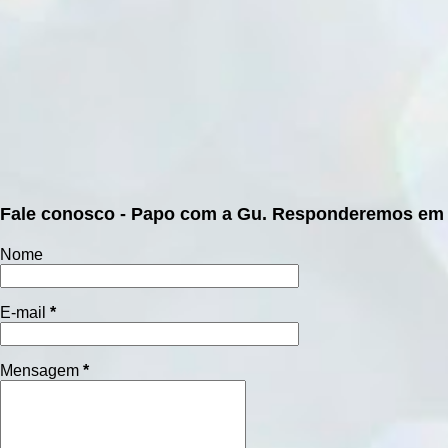
i
o
s
Fale conosco - Papo com a Gu. Responderemos em 
Nome
E-mail
*
Mensagem
*