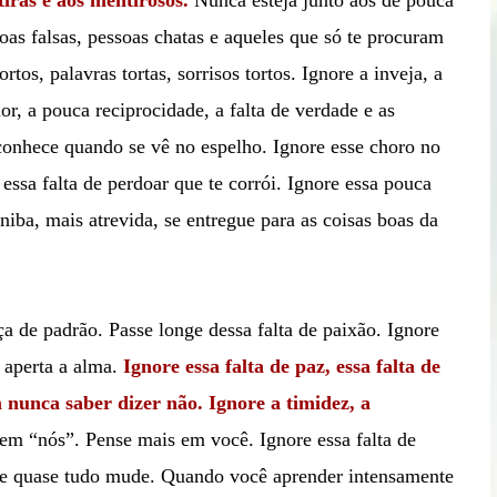
tiras e aos mentirosos.
Nunca esteja junto aos de pouca
oas falsas, pessoas chatas e aqueles que só te procuram
tos, palavras tortas, sorrisos tortos. Ignore a inveja, a
or, a pouca reciprocidade, a falta de verdade e as
conhece quando se vê no espelho. Ignore esse choro no
 essa falta de perdoar que te corrói. Ignore essa pouca
niba, mais atrevida, se entregue para as coisas boas da
a de padrão. Passe longe dessa falta de paixão. Ignore
 aperta a alma.
Ignore essa falta de paz, essa falta de
m nunca saber dizer não. Ignore a timidez, a
em “nós”. Pense mais em você. Ignore essa falta de
 que quase tudo mude. Quando você aprender intensamente