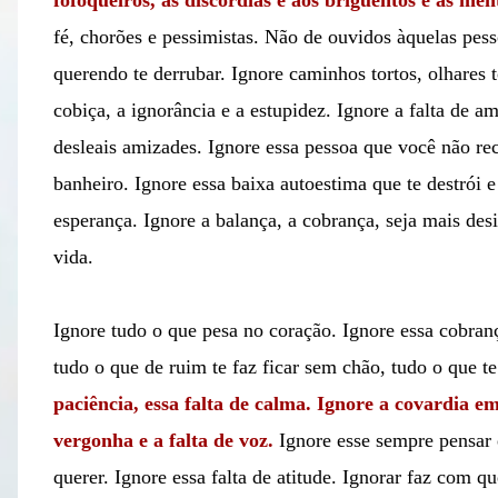
fofoqueiros, às discórdias e aos briguentos e às men
fé, chorões e pessimistas. Não de ouvidos àquelas pess
querendo te derrubar. Ignore caminhos tortos, olhares tor
cobiça, a ignorância e a estupidez. Ignore a falta de am
desleais amizades. Ignore essa pessoa que você não re
banheiro. Ignore essa baixa autoestima que te destrói e
esperança. Ignore a balança, a cobrança, seja mais desi
vida.
Ignore tudo o que pesa no coração. Ignore essa cobranç
tudo o que de ruim te faz ficar sem chão, tudo o que te
paciência, essa falta de calma. Ignore a covardia e
vergonha e a falta de voz.
Ignore esse sempre pensar 
querer. Ignore essa falta de atitude. Ignorar faz com