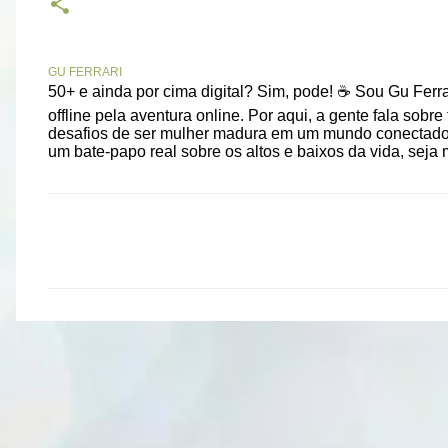
GU FERRARI
50+ e ainda por cima digital? Sim, pode! ☕ Sou Gu Ferrar
offline pela aventura online. Por aqui, a gente fala sob
desafios de ser mulher madura em um mundo conectado. 
um bate-papo real sobre os altos e baixos da vida, seja 
C
o
m
e
n
t
á
r