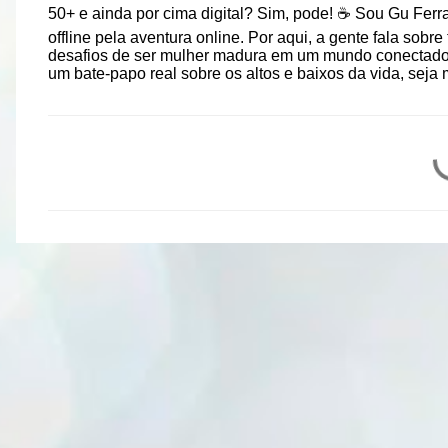
50+ e ainda por cima digital? Sim, pode! ☕ Sou Gu Ferrar
offline pela aventura online. Por aqui, a gente fala sob
desafios de ser mulher madura em um mundo conectado. 
um bate-papo real sobre os altos e baixos da vida, seja 
C
o
m
e
n
t
á
r
i
o
s