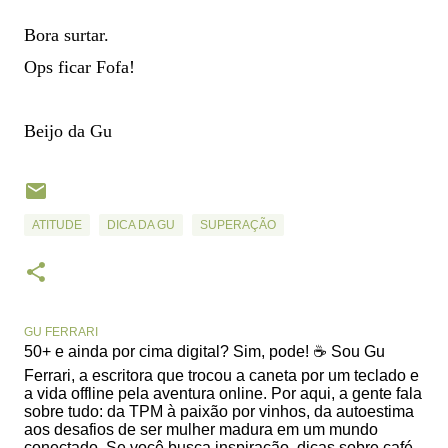
Bora surtar.
Ops ficar Fofa!
Beijo da Gu
ATITUDE
DICA DA GU
SUPERAÇÃO
GU FERRARI
50+ e ainda por cima digital? Sim, pode! ☕ Sou Gu
Ferrari, a escritora que trocou a caneta por um teclado e
a vida offline pela aventura online. Por aqui, a gente fala
sobre tudo: da TPM à paixão por vinhos, da autoestima
aos desafios de ser mulher madura em um mundo
conectado. Se você busca inspiração, dicas sobre café