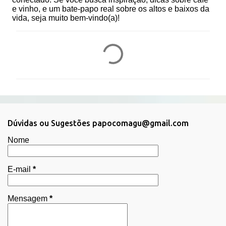
e vinho, e um bate-papo real sobre os altos e baixos da
vida, seja muito bem-vindo(a)!
C
o
m
e
n
t
Dúvidas ou Sugestões papocomagu@gmail.com
á
Nome
r
i
E-mail
*
o
s
Mensagem
*